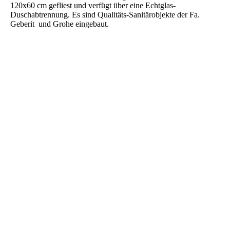
120x60 cm gefliest und verfügt über eine Echtglas-
Duschabtrennung. Es sind Qualitäts-Sanitärobjekte der Fa.
Geberit und Grohe eingebaut.
1991_JP_001
1991_JP_002
1991_JP_003
1991_JP_004
1991_JP_008
1991_JP_007
1991_JP_006
1991_JP_005